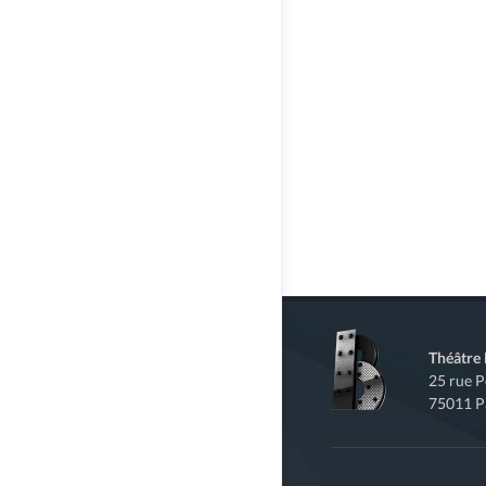
Théâtre
25 rue 
75011 P