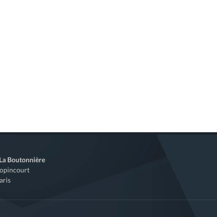
 La Boutonnière
Popincourt
aris