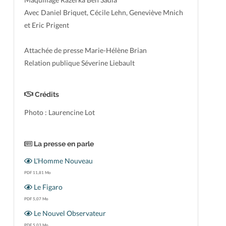
Avec Daniel Briquet, Cécile Lehn, Geneviève Mnich
et Eric Prigent
Attachée de presse Marie-Hélène Brian
Relation publique Séverine Liebault
Crédits
Photo : Laurencine Lot
La presse en parle
L'Homme Nouveau
PDF 11,81 Mo
Le Figaro
PDF 5,07 Mo
Le Nouvel Observateur
PDF 5,03 Mo