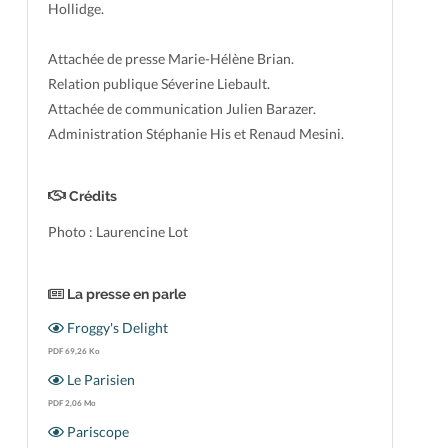
Hollidge.
Attachée de presse Marie-Hélène Brian.
Relation publique Séverine Liebault.
Attachée de communication Julien Barazer.
Administration Stéphanie His et Renaud Mesini.
Crédits
Photo : Laurencine Lot
La presse en parle
Froggy's Delight
PDF 69,26 Ko
Le Parisien
PDF 2,06 Mo
Pariscope