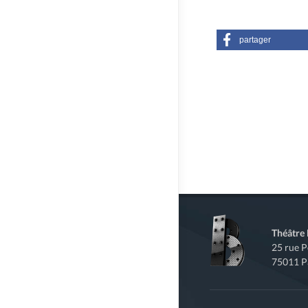
partager
Théâtre
25 rue 
75011 P