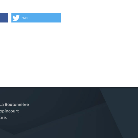
tweet
 La Boutonnière
Popincourt
aris