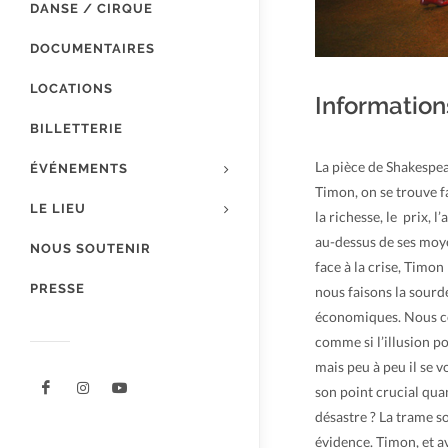
DANSE / CIRQUE
DOCUMENTAIRES
LOCATIONS
Information
BILLETTERIE
La pièce de Shakespear
ÉVÉNEMENTS
Timon, on se trouve fa
LE LIEU
la richesse, le prix, 
au-dessus de ses moyens
NOUS SOUTENIR
face à la crise, Timon
PRESSE
nous faisons la sourd
économiques. Nous c
comme si l’illusion po
mais peu à peu il se vo
son point crucial qua
désastre ? La trame s
évidence. Timon, et av