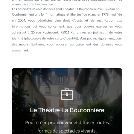
communication électronique.
Les destinataires des données sont Théâtre La Boutonnière exclusivement.
Conformément à la loi "informatique et libertés" du 6 janvier 1978 modifiée
en 2004, vous bénéficiez d’un droit d’accès et de rectification aux
informations qui vous concernent, que vous pouvez exercer en vous
adressant à 25 rue Popincourt, 75011 Paris avec un justificatif de votre
identité (photocopie de votre carte d’identité). Vous pouvez également, pour
des motifs légitimes, vous opposer au traitement des données vous
concernant.
contact@laboutonniere.fr
+33(0)1 43 55 05 32
Le Théatre La Boutonnière
Pour créer, promouvoir et diffuser toutes
Le Lieu
formes de spectacles vivants.