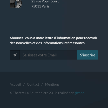
25 rue Popincourt
75011 Paris
Abonnez-vous
à notre lettre d'information pour recevoir
des nouvelles et des informations intéressantes
S'inscrire
Accueil
/
Contact
/
Mentions
© Théâtre La Boutonnière 2019, réalisé par
gizboo
.