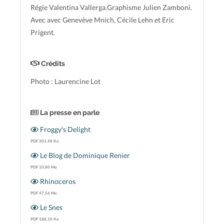
Régie Valentina Vallerga.Graphisme Julien Zamboni.
Avec avec Genevève Mnich, Cécile Lehn et Eric
Prigent.
Crédits
Photo : Laurencine Lot
La presse en parle
Froggy's Delight
PDF 301,98 Ko
Le Blog de Dominique Renier
PDF 10,80 Mo
Rhinoceros
PDF 47,56 Mo
Le Snes
PDF 188,10 Ko